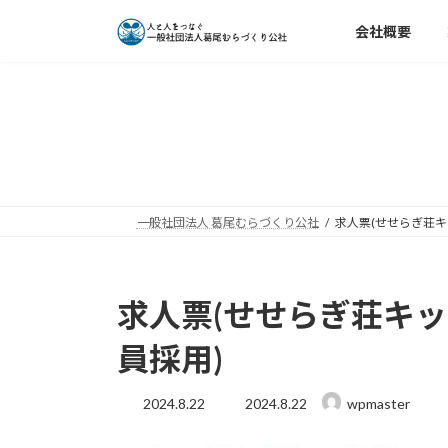
コ
ナ
会社概要
ン
ビ
テ
ゲ
ン
ー
ツ
シ
へ
ョ
ス
ン
キ
に
ッ
移
一般社団法人 葛尾むらづくり公社
求人票(せせらぎ荘
プ
動
求人票(せせらぎ荘キ
員採用)
最
2024.8.22
2024.8.22
wpmaster
終
更