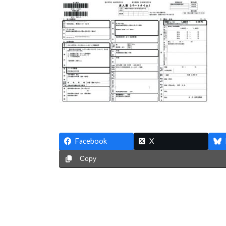
新
日
時
:
Facebook
X
Copy