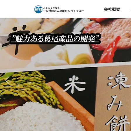
コ
ナ
会社概要
ン
ビ
テ
ゲ
ン
ー
ツ
シ
へ
ョ
ス
ン
キ
に
ッ
移
プ
動