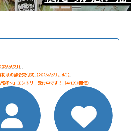
6/6/21）
頭の辞令交付式（2026/3/31、4/1）
民報杯～」エントリー受付中です！（4/19㊐開催）
2026/1/6）
2025/12/26）
フォトコンテスト」入賞者のお知らせ
5/6/15）
初頭のご挨拶（2025/4/2）