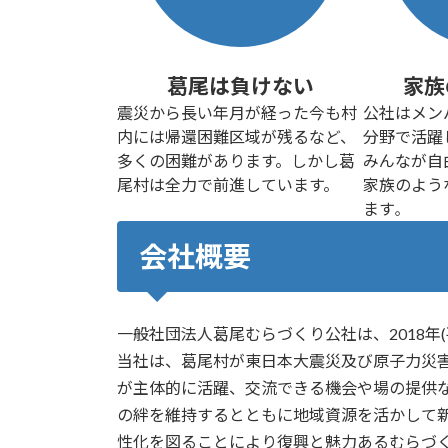
●求人情報を更新しました（2025/3/6）
●［キャンプ場］もりもりランド・かつらおの管理人
●葛尾コラム：新年のご挨拶＆仕事始め式を更新し
葛尾は負けない
家族
●せせらぎ荘クリスマスイベントを開催します（開催
震災から長い年月が経った今も村
公社はメン
●求人情報を更新しました（2024/8/28）
内には帰還困難区域が残るなど、
分野で活躍
●葛尾コラム：公社職員採用辞令交付式を更新しまし
多くの困難があります。しかし葛
みんなが自
●
葛尾コラム：退任式→辞令交付式を更新しました
尾村は全力で前進しています。
家族のよう
●
葛尾コラム：公社職員採用辞令交付式を更新しま
ます
。
●
あぜりあ開館６周年を記念して「あぜりあ市」を
会社概要
●
2024年クリムゾンクローバー情報を更新しました
●
軽食販売スタッフ(復興交流館あぜりあ)募集中です
●葛尾コラム：2024年度初頭のご挨拶を更新しまし
一般社団法人葛尾むらづくり公社は、2018年(
●葛尾コラム：公社職員採用辞令交付式を更新しま
当社は、葛尾村が東日本大震災及び原子力災
●葛尾コラム：公社職員採用辞令交付式を更新しまし
が主体的に活躍、交流できる機会や場の提供
●
JOIN移住＆地域おこしフェア2024に参加しました
の絆を維持するとともに地域資源を活かして
●
葛尾コラム：新春バレーボール大会に参戦しまし
性化を図ることにより復興と魅力あるむらづ