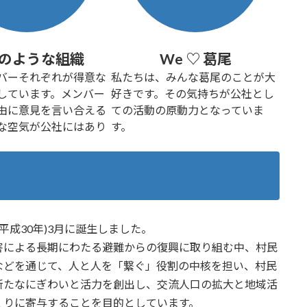
を募集中です（2025/1/27～2/28）
ました（2025/1/7）
のような組織
We ♡ 葛尾
日：2024/12/21）
バーそれぞれが得意な
私たちは、みんな葛尾のことが大
しています。メンバー
好きです。その気持ちが公社とし
た（2024/08/01）
由に意見を言い合える
ての活動の原動力となっていま
（2024/7/2）
な空気が公社にはあり
す。
した（2024/6/5）
開催します（開催日：2024/6/16）
（2024/5/15）
（2024/4/26）
た（2024/4/1）
平成30年)3月に誕生しました。
した（2024/2/1）
害による長期にわたる避難からの復興に取り組む中、村民
た（2024/1/23）
などを通じて、人と人を「繋ぐ」役割の中核を担い、村民
（2024/1/13,14）
新たなにぎわいと活力を創出し、交流人口の拡大と地域活
た（2024/1/7）
くりに寄与することを目的としています。