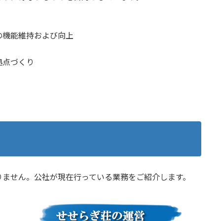
4/1/4）
023/12/15）
4）
の機能維持および向上
6/30）
拠点づくり
りません。公社が現在行っている業務をご紹介します。