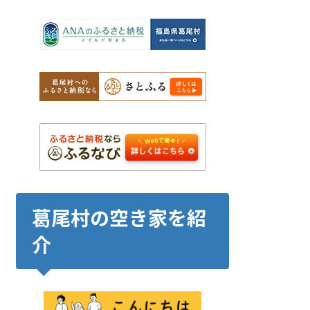
葛尾村の空き家を紹
介