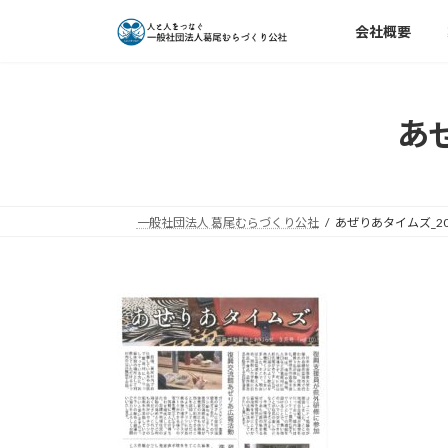
コ
ナ
会社概要
ン
ビ
テ
ゲ
ン
ー
ツ
シ
あぜ
へ
ョ
ス
ン
キ
に
ッ
移
一般社団法人 葛尾むらづくり公社
あぜりあタイムズ_201
プ
動