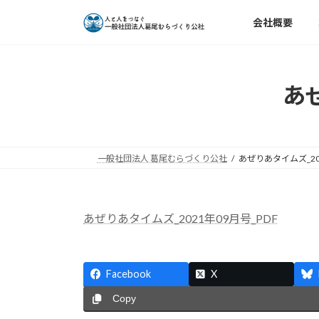
コ
ナ
会社概要
ン
ビ
テ
ゲ
ン
ー
ツ
シ
あぜ
へ
ョ
ス
ン
キ
に
ッ
移
一般社団法人 葛尾むらづくり公社
あぜりあタイムズ_202
プ
動
あぜりあタイムズ_2021年09月号_PDF
Facebook
X
Copy