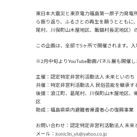
時
:
東日本大震災と東京電力福島第一原子力発電所
ら振り返り、ふるさとの再生を願うとともに
尾村、川俣町山木屋地区、飯舘村長泥地区）
この企画は、全部で5ヶ所で開催されます。入
※2月中旬よりYouTube動画パネル展も開催
主催：認定特定非営利活動法人 未来といのち
共催：特定非営利活動法人 民俗芸能を継承す
後援：浪江町、葛尾村、川俣町山木屋地区、
区
助成：福島県県内避難者帰還者心の復興事業
お問い合わせ：認定特定非営利活動法人 未来
メール：
koniclin_yk@yahoo.co.jp