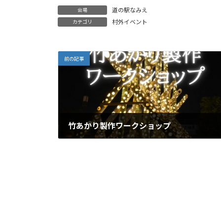
道の駅なみえ
会場
村外イベント
カテゴリ
前の記事
竹あかり製作ワークショップ
2022.1.15