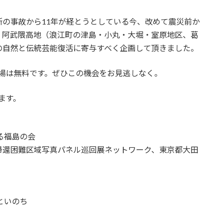
の事故から11年が経とうとしている今、改めて震災前か
、阿武隈高地（浪江町の津島・小丸・大堀・室原地区、葛
の自然と伝統芸能復活に寄与すべく企画して頂きました。
場は無料です。ぜひこの機会をお見逃しなく。
します。
る福島の会
帰還困難区域写真パネル巡回展ネットワーク、東京都大田
といのち