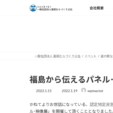
コ
ナ
会社概要
ン
ビ
テ
ゲ
ン
ー
ツ
シ
へ
ョ
ス
ン
キ
に
ッ
移
一般社団法人 葛尾むらづくり公社
イベント
道の駅な
プ
動
福島から伝えるパネル･映
最
2022.1.15
2022.1.19
wpmaster
終
更
かねてよりお世話になっている、
認定特定非営
新
日
ル･映像展」を開催して頂くこととなりました