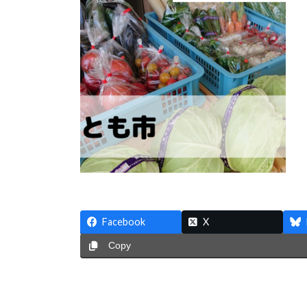
時
:
Facebook
X
Copy