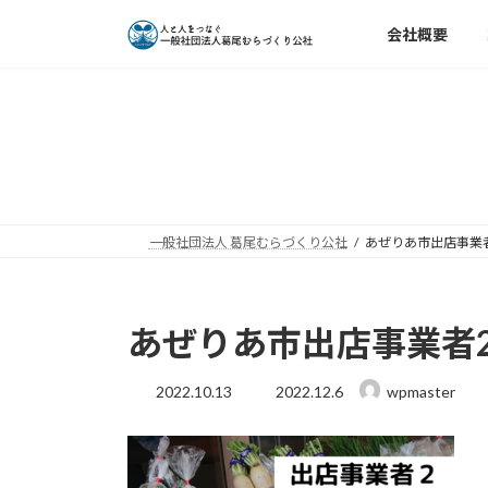
コ
ナ
会社概要
ン
ビ
テ
ゲ
ン
ー
ツ
シ
へ
ョ
ス
ン
キ
に
ッ
移
一般社団法人 葛尾むらづくり公社
あぜりあ市出店事業者
プ
動
あぜりあ市出店事業者2
最
2022.10.13
2022.12.6
wpmaster
終
更
新
日