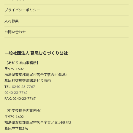
プライバシーポリシー
人材募集
お問い合わせ
一般社団法人 葛尾むらづくり公社
【あぜりあ内事務所】
〒979-1602
福島県双葉郡葛尾村落合字落合20番地1
葛尾村復興交流館あぜりあ内
TEL:
0240-23-7767
0240-23-7765
FAX: 0240-23-7767
【中学校校舎内事務所】
〒979-1602
福島県双葉郡葛尾村落合字菅ノ又14番地2
葛尾中学校2階