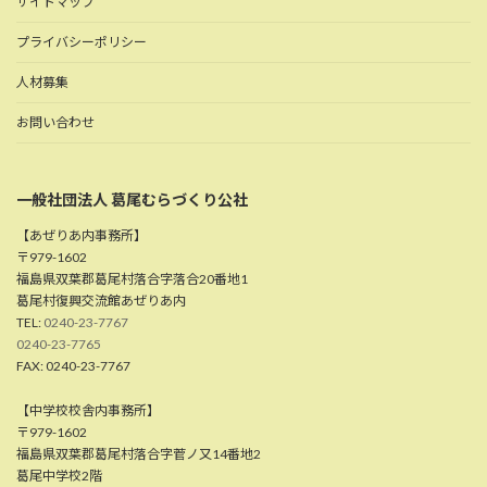
サイトマップ
プライバシーポリシー
人材募集
お問い合わせ
一般社団法人 葛尾むらづくり公社
【あぜりあ内事務所】
〒979-1602
福島県双葉郡葛尾村落合字落合20番地1
葛尾村復興交流館あぜりあ内
TEL:
0240-23-7767
0240-23-7765
FAX: 0240-23-7767
【中学校校舎内事務所】
〒979-1602
福島県双葉郡葛尾村落合字菅ノ又14番地2
葛尾中学校2階