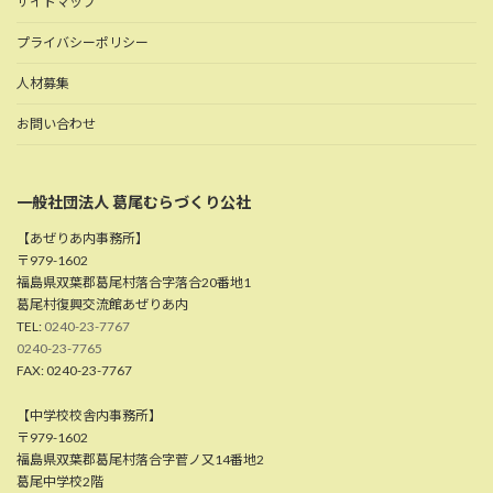
サイトマップ
プライバシーポリシー
人材募集
お問い合わせ
一般社団法人 葛尾むらづくり公社
【あぜりあ内事務所】
〒979-1602
福島県双葉郡葛尾村落合字落合20番地1
葛尾村復興交流館あぜりあ内
TEL:
0240-23-7767
0240-23-7765
FAX: 0240-23-7767
【中学校校舎内事務所】
〒979-1602
福島県双葉郡葛尾村落合字菅ノ又14番地2
葛尾中学校2階