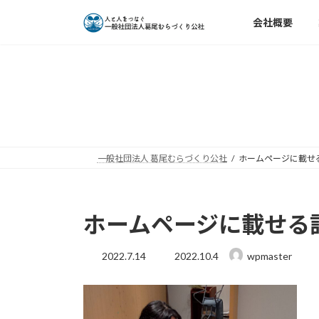
コ
ナ
会社概要
ン
ビ
テ
ゲ
ン
ー
ツ
シ
へ
ョ
ス
ン
キ
に
ッ
移
一般社団法人 葛尾むらづくり公社
ホームページに載せ
プ
動
ホームページに載せる
最
2022.7.14
2022.10.4
wpmaster
終
更
新
日