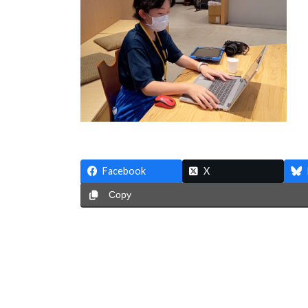
時
:
Facebook
X
Copy