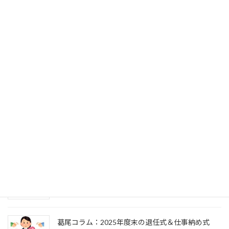
葛尾コラム
葛尾コラム：事務局次長の交代（退任式～就任式
～歓送迎会）
2026.7.27
葛尾コラム：2025年度末の退任式＆2026年度初頭
の辞令交付式
2026.4.1
葛尾コラム：2026年新年のご挨拶＆仕事始め式
2026.1.6
葛尾コラム：2025年度末の退任式＆仕事納め式