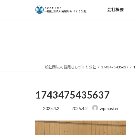
コ
ナ
会社概要
ン
ビ
テ
ゲ
ン
ー
ツ
シ
へ
ョ
ス
ン
キ
に
ッ
移
一般社団法人 葛尾むらづくり公社
1743475435637
プ
動
1743475435637
最
2025.4.2
2025.4.2
wpmaster
終
更
新
日