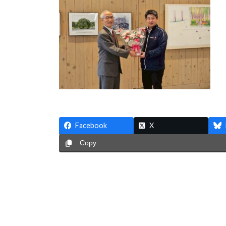
時
:
Facebook
X
Copy