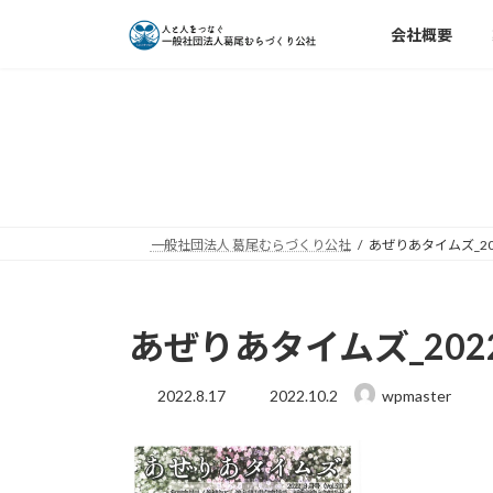
コ
ナ
会社概要
ン
ビ
テ
ゲ
ン
ー
ツ
シ
へ
ョ
ス
ン
キ
に
ッ
移
一般社団法人 葛尾むらづくり公社
あぜりあタイムズ_202
プ
動
あぜりあタイムズ_2022
最
2022.8.17
2022.10.2
wpmaster
終
更
新
日