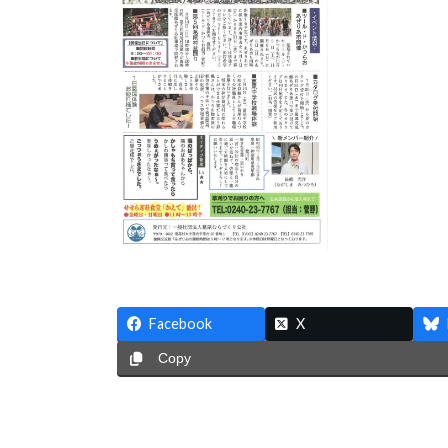
時
:
Facebook
X
Copy