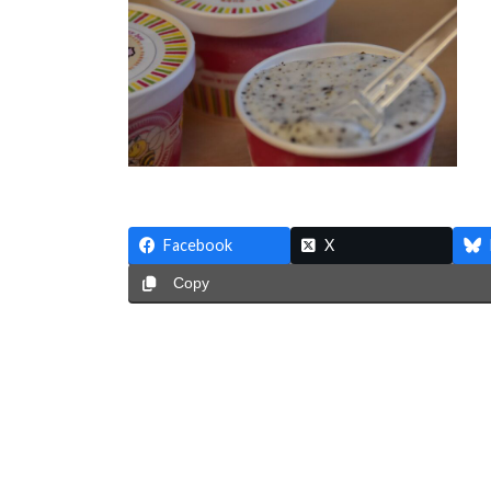
時
:
Facebook
X
Copy