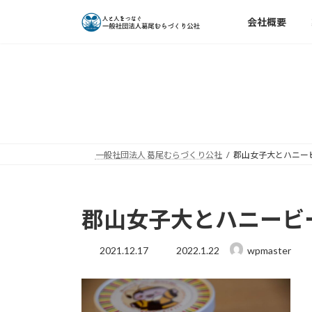
コ
ナ
会社概要
ン
ビ
テ
ゲ
ン
ー
ツ
シ
へ
ョ
ス
ン
キ
に
ッ
移
一般社団法人 葛尾むらづくり公社
郡山女子大とハニー
プ
動
郡山女子大とハニービ
最
2021.12.17
2022.1.22
wpmaster
終
更
新
日