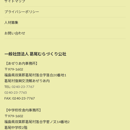
サイトマップ
プライバシーポリシー
人材募集
お問い合わせ
一般社団法人 葛尾むらづくり公社
【あぜりあ内事務所】
〒979-1602
福島県双葉郡葛尾村落合字落合20番地1
葛尾村復興交流館あぜりあ内
TEL:
0240-23-7767
0240-23-7765
FAX: 0240-23-7767
【中学校校舎内事務所】
〒979-1602
福島県双葉郡葛尾村落合字菅ノ又14番地2
葛尾中学校2階