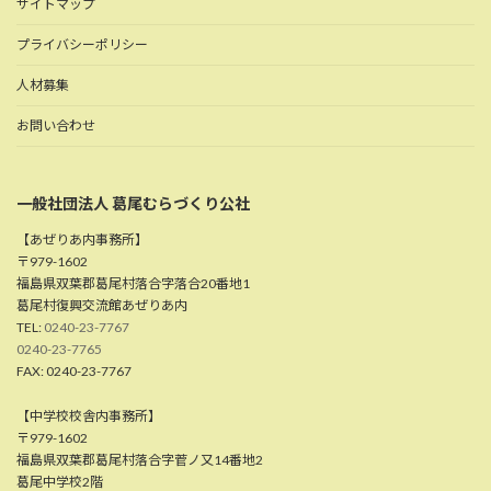
サイトマップ
プライバシーポリシー
人材募集
お問い合わせ
一般社団法人 葛尾むらづくり公社
【あぜりあ内事務所】
〒979-1602
福島県双葉郡葛尾村落合字落合20番地1
葛尾村復興交流館あぜりあ内
TEL:
0240-23-7767
0240-23-7765
FAX: 0240-23-7767
【中学校校舎内事務所】
〒979-1602
福島県双葉郡葛尾村落合字菅ノ又14番地2
葛尾中学校2階