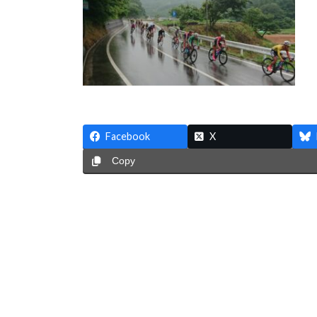
時
:
Facebook
X
Copy