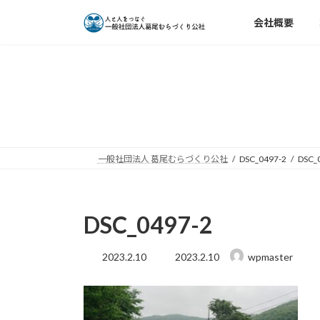
コ
ナ
会社概要
ン
ビ
テ
ゲ
ン
ー
ツ
シ
へ
ョ
ス
ン
キ
に
ッ
移
一般社団法人 葛尾むらづくり公社
DSC_0497-2
DSC_
プ
動
DSC_0497-2
最
2023.2.10
2023.2.10
wpmaster
終
更
新
日