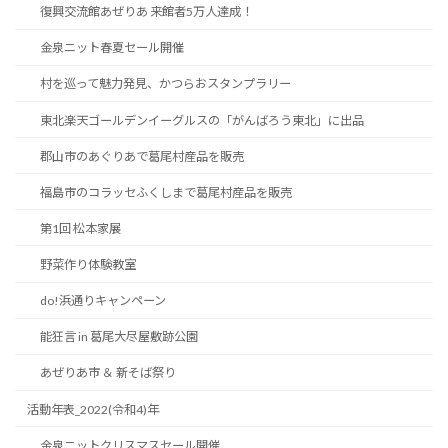
復興交流館あぜりあ 来館者5万人達成！
金泉ニット春夏セール開催
村を巡って魅力発見、かつらおスタンプラリー
東北楽天ゴールデンイーグルスの「がんばろう東北」に出品
郡山市のあぐりあで葛尾村産品を販売
福島市のコラッセふくしまで葛尾村産品を販売
第1回 松本家展
野菜作り体験教室
do!浜通りキャンペーン
能狂言 in 葛尾大尽屋敷跡公園
あぜりあ市 ＆ 新そば祭り
活動年表_2022(令和4)年
金泉ニットクリスマスセール開催