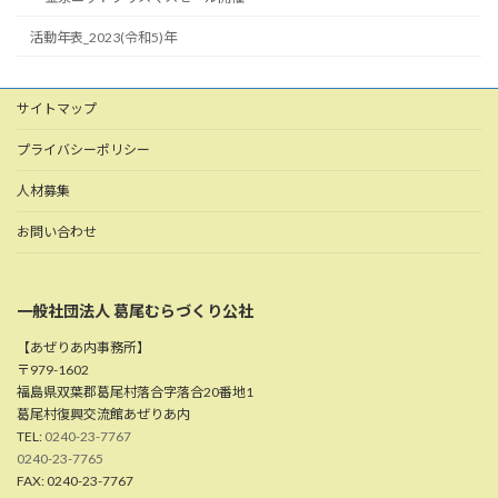
活動年表_2023(令和5)年
サイトマップ
プライバシーポリシー
人材募集
お問い合わせ
一般社団法人 葛尾むらづくり公社
【あぜりあ内事務所】
〒979-1602
福島県双葉郡葛尾村落合字落合20番地1
葛尾村復興交流館あぜりあ内
TEL:
0240-23-7767
0240-23-7765
FAX: 0240-23-7767