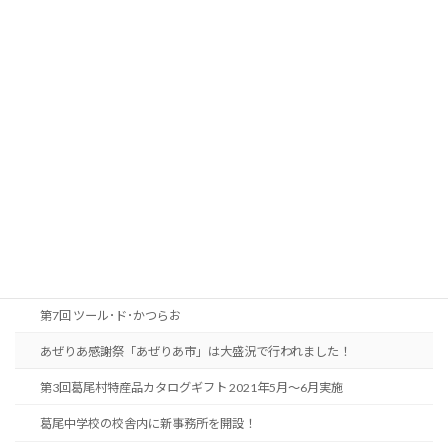
葛尾村ダンボールお披露目会
第2回葛尾村特産品カタログギフト 2020年11月実施
そば打ち体験教室開催(全4回)
活動年表_2021(令和3)年
「お試しえごま油」販売開始
「かつらおプチ煎」販売開始
東日本大震災追悼イベント・追悼花火
葛尾村の新名物、かつらおカリー
第7回 ツール･ド･かつらお
あぜりあ感謝祭「あぜりあ市」は大盛況で行われました！
第3回葛尾村特産品カタログギフト 2021年5月～6月実施
葛尾中学校の校舎内に新事務所を開設！